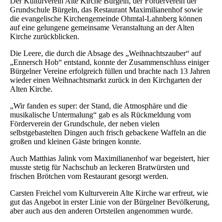
Der Kulturverein Alte Kirche Bürgeln, der Förderverein der
Grundschule Bürgeln, das Restaurant Maximilianenhof sowie
die evangelische Kirchengemeinde Ohmtal-Lahnberg können
auf eine gelungene gemeinsame Veranstaltung an der Alten
Kirche zurückblicken.
Die Leere, die durch die Absage des „Weihnachtszauber“ auf
„Ennersch Hob“ entstand, konnte der Zusammenschluss einiger
Bürgelner Vereine erfolgreich füllen und brachte nach 13 Jahren
wieder einen Weihnachtsmarkt zurück in den Kirchgarten der
Alten Kirche.
„Wir fanden es super: der Stand, die Atmosphäre und die
musikalische Untermalung“ gab es als Rückmeldung vom
Förderverein der Grundschule, der neben vielen
selbstgebastelten Dingen auch frisch gebackene Waffeln an die
großen und kleinen Gäste bringen konnte.
Auch Matthias Jalink vom Maximilianenhof war begeistert, hier
musste stetig für Nachschub an leckeren Bratwürsten und
frischen Brötchen vom Restaurant gesorgt werden.
Carsten Freichel vom Kulturverein Alte Kirche war erfreut, wie
gut das Angebot in erster Linie von der Bürgelner Bevölkerung,
aber auch aus den anderen Ortsteilen angenommen wurde.