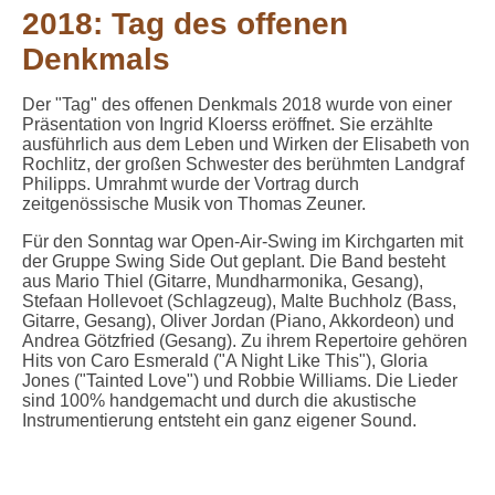
2018: Tag des offenen
Denkmals
Der "Tag" des offenen Denkmals 2018 wurde von einer
Präsentation von Ingrid Kloerss eröffnet. Sie erzählte
ausführlich aus dem Leben und Wirken der Elisabeth von
Rochlitz, der großen Schwester des berühmten Landgraf
Philipps. Umrahmt wurde der Vortrag durch
zeitgenössische Musik von Thomas Zeuner.
Für den Sonntag war Open-Air-Swing im Kirchgarten mit
der Gruppe Swing Side Out geplant. Die Band besteht
aus Mario Thiel (Gitarre, Mundharmonika, Gesang),
Stefaan Hollevoet (Schlagzeug), Malte Buchholz (Bass,
Gitarre, Gesang), Oliver Jordan (Piano, Akkordeon) und
Andrea Götzfried (Gesang). Zu ihrem Repertoire gehören
Hits von Caro Esmerald ("A Night Like This"), Gloria
Jones ("Tainted Love") und Robbie Williams. Die Lieder
sind 100% handgemacht und durch die akustische
Instrumentierung entsteht ein ganz eigener Sound.
Tag Denkmal 08092018